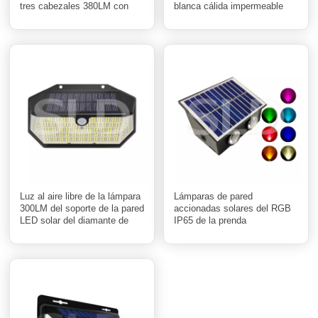
tres cabezales 380LM con
blanca cálida impermeable
132 LED
para los espacios al aire libre
Luz al aire libre de la lámpara
Lámparas de pared
300LM del soporte de la pared
accionadas solares del RGB
LED solar del diamante de
IP65 de la prenda
cinco lados con 266 LED de
impermeable 4 LED para la
alta calidad
decoración al aire libre