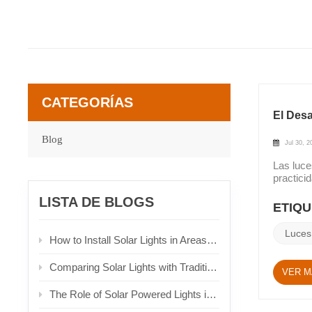
CATEGORÍAS
El Des
Blog
Jul 30, 2
Las luce
practici
se basa 
LISTA DE BLOGS
cuerda s
ETIQU
pequeñas
innovado
Luces
How to Install Solar Lights in Areas with Limited Sunlight
doblarlo
brillo c
solares 
Comparing Solar Lights with Traditional Lighting Solutions
VER M
principi
iluminac
The Role of Solar Powered Lights in Urban Planning
libre si