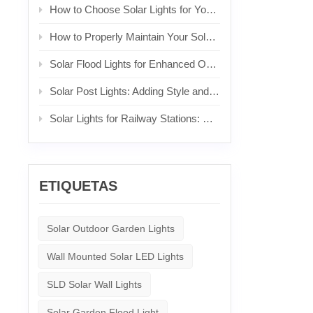
flexibil
How to Choose Solar Lights for Your Front Yard
más ampl
consumid
How to Properly Maintain Your Solar Lights
más dura
energéti
Solar Flood Lights for Enhanced Outdoor Security and Brightness
usuarios
popular 
Solar Post Lights: Adding Style and Functionality to Your Posts
medida q
reducir 
medida q
Solar Lights for Railway Stations: Sustainable Lighting for Commuters
futuro d
convirti
ETIQUETAS
Solar Outdoor Garden Lights
Wall Mounted Solar LED Lights
SLD Solar Wall Lights
Solar Garden Flood Light