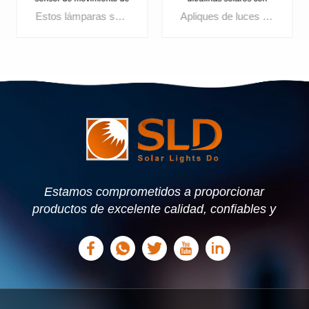
Sensor de movimiento,
de pared del ángulo de C
Apliques de luces solares con 36 LED están diseñados para proporcionar una iluminación exterior eficiente. El luces con sensor de movimiento Emite luz blanca o luz cálida, brindándole opciones para crear el ambiente deseado en su espacio exterior.
Lámparas de pared de inducción solar. con 38 LED están diseñados para ofrecer un rendimiento de iluminación excepcional para jardines y otros entornos al aire libre. Este luz solar de pared al aire libre es bueno para mejorar la seguridad, brindar comodidad y ahorrar energía.
apliques para exteriores,
de la prenda impermeable
luces con 36 LED, buen
IP65 caliente de la venta
precio
para al aire libre
APRENDE
APRENDE
MÁS
MÁS
Estamos comprometidos a proporcionar
productos de excelente calidad, confiables y
estables. Podemos ofrecer soluciones
personalizadas basadas en sus necesidades.