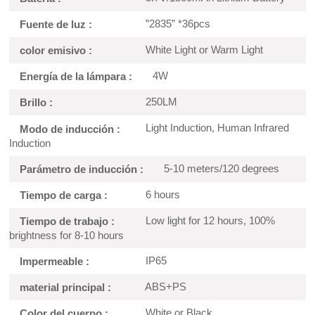
”2835” *36pcs
Fuente de luz :
White Light or Warm Light
color emisivo :
4W
Energía de la lámpara :
250LM
Brillo :
Light Induction, Human Infrared
Modo de inducción :
Induction
5-10 meters/120 degrees
Parámetro de inducción :
6 hours
Tiempo de carga :
Low light for 12 hours, 100%
Tiempo de trabajo :
brightness for 8-10 hours
IP65
Impermeable :
ABS+PS
material principal :
White or Black
Color del cuerpo :